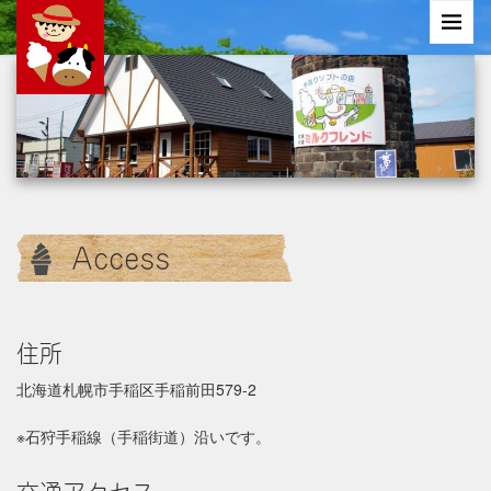
Access
住所
北海道札幌市手稲区手稲前田579-2
※石狩手稲線（手稲街道）沿いです。
交通アクセス