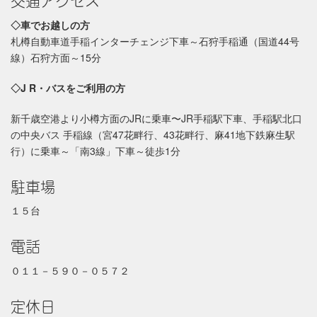
◇車でお越しの方
札樽自動車道手稲インターチェンジ下車～石狩手稲通（国道44号
線）石狩方面～15分
◇J R・バスをご利用の方
新千歳空港より小樽方面のJRに乗車〜JR手稲駅下車、手稲駅北口
の中央バス 手稲線（宮47花畔行、43花畔行、麻41地下鉄麻生駅
行）に乗車～「南3線」下車～徒歩1分
駐車場
１５台
電話
０１１－５９０－０５７２
定休日