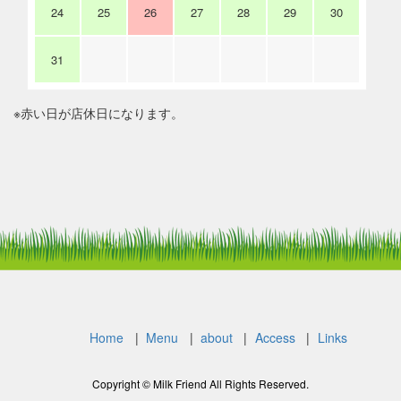
24
25
26
27
28
29
30
31
※赤い日が店休日になります。
Home
Menu
about
Access
Links
Copyright © Milk Friend All Rights Reserved.